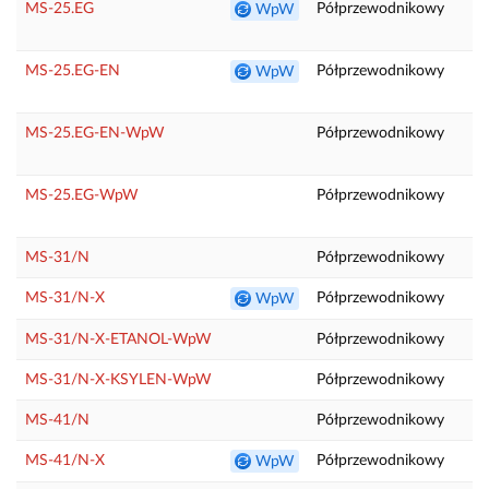
MS-25.EG
Półprzewodnikowy
T
WpW
P
MS-25.EG-EN
Półprzewodnikowy
T
WpW
P
MS-25.EG-EN-WpW
Półprzewodnikowy
P
T
MS-25.EG-WpW
Półprzewodnikowy
T
P
MS-31/N
Półprzewodnikowy
Z
MS-31/N-X
Półprzewodnikowy
Z
WpW
MS-31/N-X-ETANOL-WpW
Półprzewodnikowy
E
MS-31/N-X-KSYLEN-WpW
Półprzewodnikowy
K
MS-41/N
Półprzewodnikowy
MS-41/N-X
Półprzewodnikowy
WpW