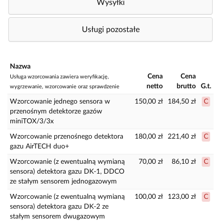
Wysyłki
Usługi pozostałe
Nazwa
Cena
Cena
Usługa wzorcowania zawiera weryfikację,
netto
brutto
G.t.
wygrzewanie, wzorcowanie oraz sprawdzenie
Wzorcowanie jednego sensora w
150,00 zł
184,50 zł
C
przenośnym detektorze gazów
miniTOX/3/3x
Wzorcowanie przenośnego detektora
180,00 zł
221,40 zł
C
gazu AirTECH duo+
Wzorcowanie (z ewentualną wymianą
70,00 zł
86,10 zł
C
sensora) detektora gazu DK-1, DDCO
ze stałym sensorem jednogazowym
Wzorcowanie (z ewentualną wymianą
100,00 zł
123,00 zł
C
sensora) detektora gazu DK-2 ze
stałym sensorem dwugazowym