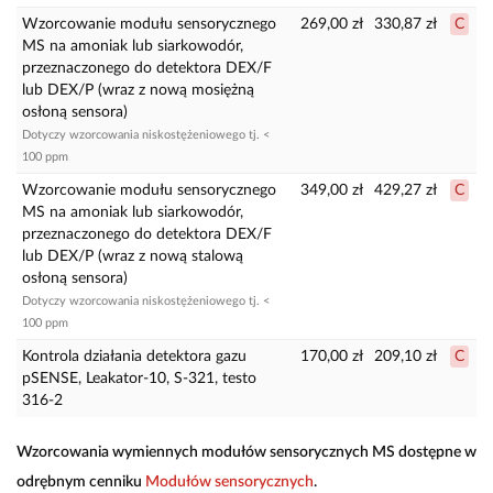
Wzorcowanie modułu sensorycznego
269,00 zł
330,87 zł
C
MS na amoniak lub siarkowodór,
przeznaczonego do detektora DEX/F
lub DEX/P (wraz z nową mosiężną
osłoną sensora)
Dotyczy wzorcowania niskostężeniowego tj. <
100 ppm
Wzorcowanie modułu sensorycznego
349,00 zł
429,27 zł
C
MS na amoniak lub siarkowodór,
przeznaczonego do detektora DEX/F
lub DEX/P (wraz z nową stalową
osłoną sensora)
Dotyczy wzorcowania niskostężeniowego tj. <
100 ppm
Kontrola działania detektora gazu
170,00 zł
209,10 zł
C
pSENSE, Leakator-10, S-321, testo
316-2
Wzorcowania wymiennych modułów sensorycznych MS dostępne w
odrębnym cenniku
Modułów sensorycznych
.