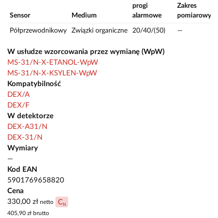
progi
Zakres
Sensor
Medium
alarmowe
pomiarowy
Półprzewodnikowy
Związki organiczne
20/40/(50)
—
W usłudze wzorcowania przez wymianę (WpW)
MS-31/N-X-ETANOL-WpW
MS-31/N-X-KSYLEN-WpW
Kompatybilność
DEX/A
DEX/F
W detektorze
DEX-A31/N
DEX-31/N
Wymiary
—
Kod EAN
5901769658820
Cena
330,00 zł
C
netto
N
405,90 zł
brutto