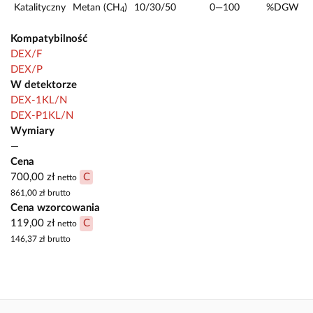
Katalityczny
Metan (CH
)
10/30/50
0—100
%DGW
4
Kompatybilność
DEX/F
DEX/P
W detektorze
DEX-1KL/N
DEX-P1KL/N
Wymiary
—
Cena
700,00 zł
C
netto
861,00 zł
brutto
Cena wzorcowania
119,00 zł
C
netto
146,37 zł
brutto