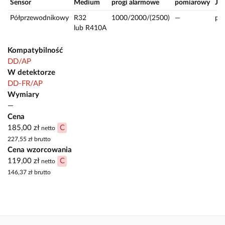
Sensor
Medium
progi alarmowe
pomiarowy
J.m
Półprzewodnikowy
R32
1000/2000/(2500)
—
pp
lub R410A
Kompatybilność
DD/AP
W detektorze
DD-FR/AP
Wymiary
—
Cena
185,00 zł
C
netto
227,55 zł
brutto
Cena wzorcowania
119,00 zł
C
netto
146,37 zł
brutto