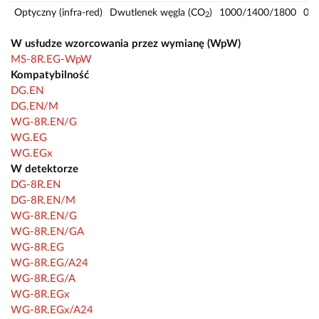
Optyczny (infra-red)
Dwutlenek węgla (CO
)
1000/1400/1800
0—
2
W usłudze wzorcowania przez wymianę (WpW)
MS-8R.EG-WpW
Kompatybilność
DG.EN
DG.EN/M
WG-8R.EN/G
WG.EG
WG.EGx
W detektorze
DG-8R.EN
DG-8R.EN/M
WG-8R.EN/G
WG-8R.EN/GA
WG-8R.EG
WG-8R.EG/A24
WG-8R.EG/A
WG-8R.EGx
WG-8R.EGx/A24