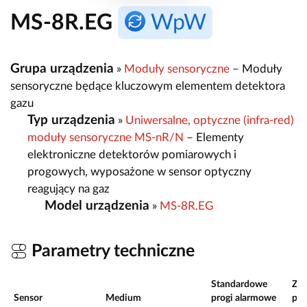
MS-8R.EG
WpW
Grupa urządzenia
»
Moduły sensoryczne
– Moduły
sensoryczne będące kluczowym elementem detektora
gazu
Typ urządzenia
»
Uniwersalne, optyczne (infra-red)
moduły sensoryczne MS-nR/N
– Elementy
elektroniczne detektorów pomiarowych i
progowych, wyposażone w sensor optyczny
reagujący na gaz
Model urządzenia
»
MS-8R.EG
Parametry techniczne
Standardowe
Zak
Sensor
Medium
progi alarmowe
po