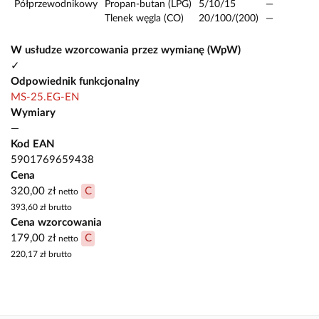
Półprzewodnikowy
Propan-butan (LPG)
5/10/15
—
Tlenek węgla (CO)
20/100/(200)
—
W usłudze wzorcowania przez wymianę (WpW)
✓
Odpowiednik funkcjonalny
MS-25.EG-EN
Wymiary
—
Kod EAN
5901769659438
Cena
320,00 zł
C
netto
393,60 zł
brutto
Cena wzorcowania
179,00 zł
C
netto
220,17 zł
brutto