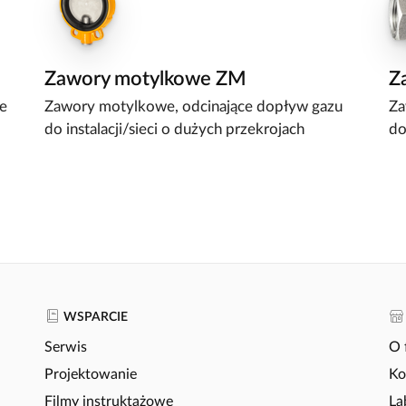
Zawory motylkowe ZM
Z
e
Zawory motylkowe, odcinające dopływ gazu
Za
do instalacji/sieci o dużych przekrojach
do
WSPARCIE
Serwis
O 
Projektowanie
Ko
Filmy instruktażowe
La