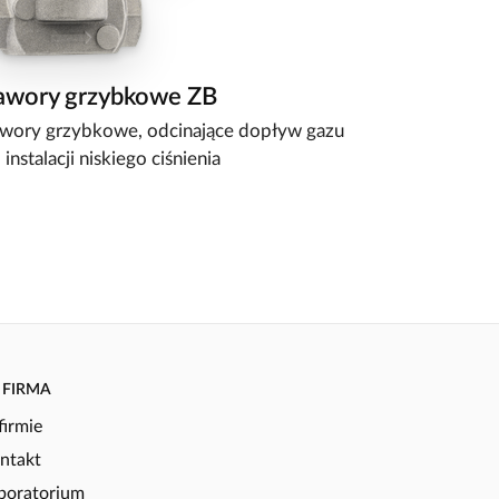
awory grzybkowe ZB
wory grzybkowe, odcinające dopływ gazu
 instalacji niskiego ciśnienia
FIRMA
firmie
ntakt
boratorium