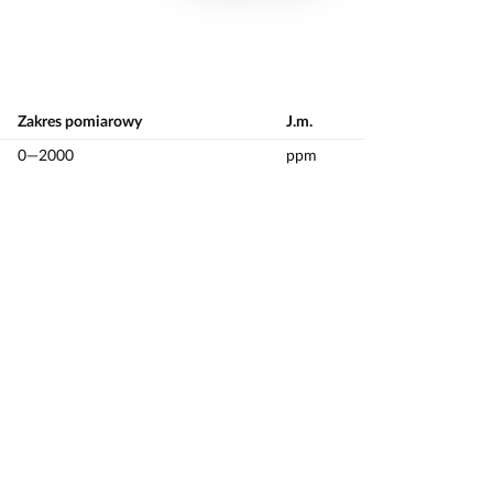
Zakres pomiarowy
J.m.
0—2000
ppm