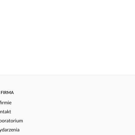
FIRMA
firmie
ntakt
boratorium
darzenia