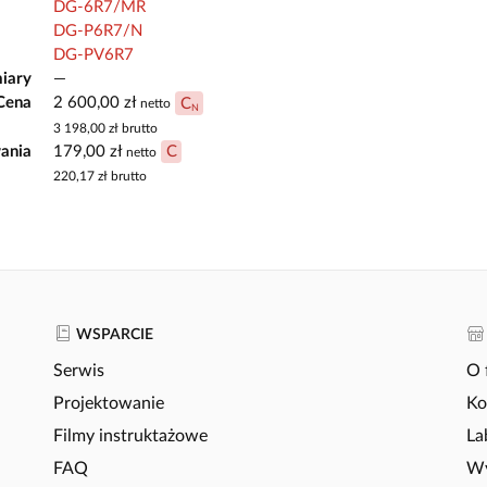
DG-6R7/MR
DG-P6R7/N
DG-PV6R7
iary
—
Cena
2 600,00 zł
C
netto
N
3 198,00 zł
brutto
ania
179,00 zł
C
netto
220,17 zł
brutto
WSPARCIE
Serwis
O 
Projektowanie
Ko
Filmy instruktażowe
La
FAQ
Wy