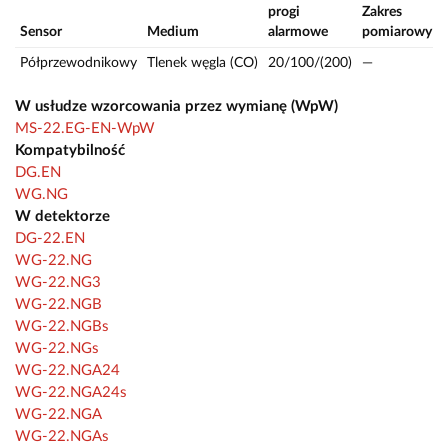
progi
Zakres
Sensor
Medium
alarmowe
pomiarowy
J
Półprzewodnikowy
Tlenek węgla (CO)
20/100/(200)
—
W usłudze wzorcowania przez wymianę (WpW)
MS-22.EG-EN-WpW
Kompatybilność
DG.EN
WG.NG
W detektorze
DG-22.EN
WG-22.NG
WG-22.NG3
WG-22.NGB
WG-22.NGBs
WG-22.NGs
WG-22.NGA24
WG-22.NGA24s
WG-22.NGA
WG-22.NGAs