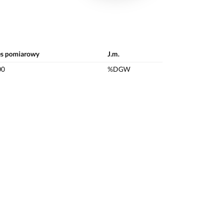
es pomiarowy
J.m.
00
%DGW