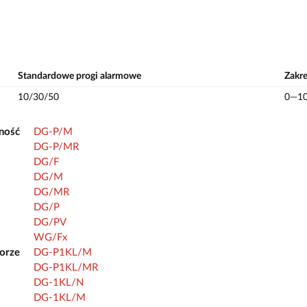
Standardowe progi alarmowe
Zakr
10/30/50
0—1
ność
DG-P/M
DG-P/MR
DG/F
DG/M
DG/MR
DG/P
DG/PV
WG/Fx
orze
DG-P1KL/M
DG-P1KL/MR
DG-1KL/N
DG-1KL/M