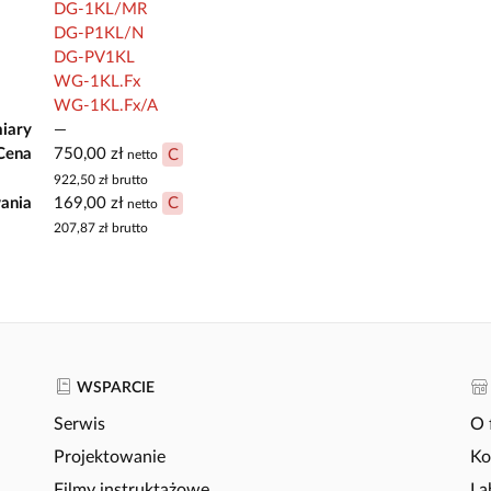
DG-1KL/MR
DG-P1KL/N
DG-PV1KL
WG-1KL.Fx
WG-1KL.Fx/A
iary
—
Cena
750,00 zł
C
netto
922,50 zł
brutto
ania
169,00 zł
C
netto
207,87 zł
brutto
WSPARCIE
Serwis
O 
Projektowanie
Ko
Filmy instruktażowe
La