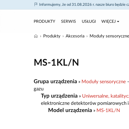
Informujemy, że od 31.08.2026 r. nasze biuro będzie 
PRODUKTY
SERWIS
USŁUGI
WIĘCEJ
Produkty
Akcesoria
Moduły sensoryczn
MS-1KL/N
Grupa urządzenia
»
Moduły sensoryczne
–
gazu
Typ urządzenia
»
Uniwersalne, katali
elektroniczne detektorów pomiarowych i
Model urządzenia
»
MS-1KL/N