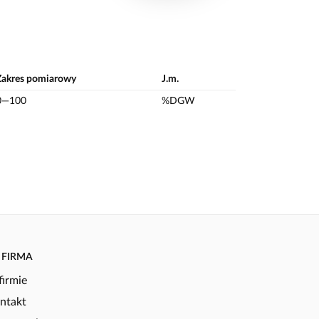
Zakres pomiarowy
J.m.
0—100
%DGW
FIRMA
firmie
ntakt