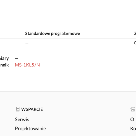
Standardowe progi alarmowe
—
iary
—
nnik
MS-1KL5/N
WSPARCIE
Serwis
O 
Projektowanie
Ko