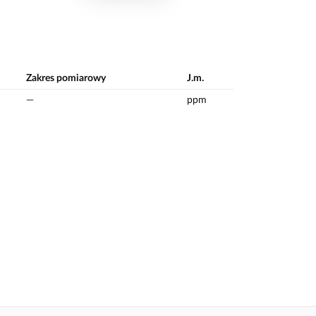
Zakres pomiarowy
J.m.
—
ppm