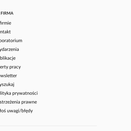
FIRMA
firmie
ntakt
boratorium
darzenia
blikacje
erty pracy
wsletter
szukaj
lityka prywatności
strzeżenia prawne
łoś uwagi/błędy