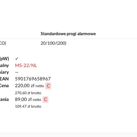
Standardowe progi alarmowe
(CO)
20/100/(200)
WpW)
✓
alny
MS-22/NL
iary
—
 EAN
5901769658967
Cena
220,00 zł
C
netto
270,60 zł
brutto
ania
89,00 zł
C
netto
109,47 zł
brutto