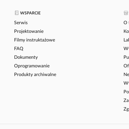
WSPARCIE
Serwis
O 
Projektowanie
Ko
Filmy instruktażowe
La
FAQ
Wy
Dokumenty
Pu
Oprogramowanie
Of
Produkty archiwalne
Ne
Wy
Po
Za
Zg