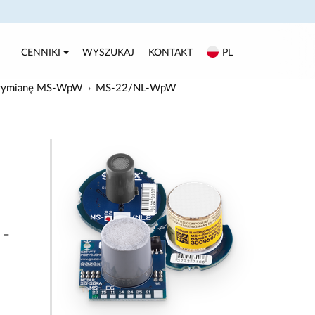
CENNIKI
WYSZUKAJ
KONTAKT
PL
z wymianę MS-WpW
MS-22/NL-WpW
–