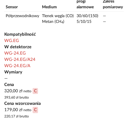
progi
Zakres
Sensor
Medium
alarmowe
pomiarowy
J
Półprzewodnikowy
Tlenek węgla (CO)
30/60/(150)
—
Metan (CH
)
5/10/15
—
4
Kompatybilność
WG.EG
W detektorze
WG-24.EG
WG-24.EG/A24
WG-24.EG/A
Wymiary
—
Cena
320,00 zł
C
netto
393,60 zł
brutto
Cena wzorcowania
179,00 zł
C
netto
220,17 zł
brutto