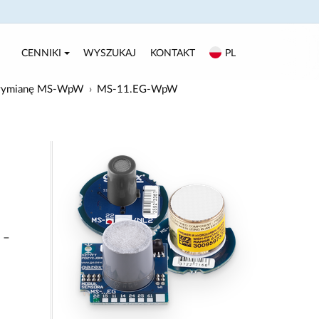
CENNIKI
WYSZUKAJ
KONTAKT
PL
z wymianę MS-WpW
MS-11.EG-WpW
–