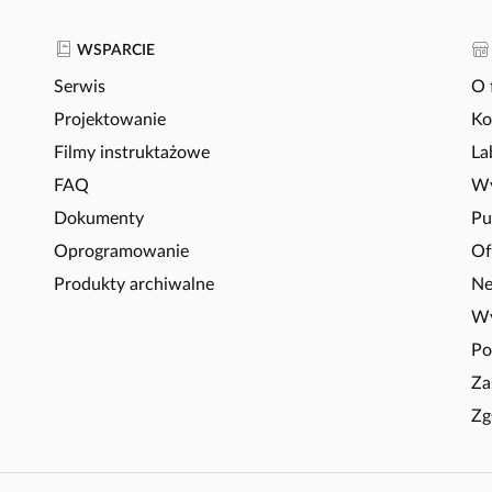
WSPARCIE
Serwis
O 
Projektowanie
Ko
Filmy instruktażowe
La
FAQ
Wy
Dokumenty
Pu
Oprogramowanie
Of
Produkty archiwalne
Ne
Wy
Po
Za
Zg