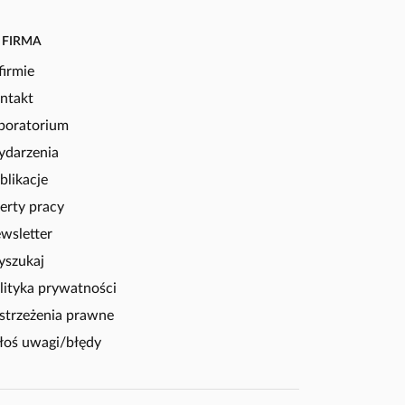
FIRMA
firmie
ntakt
boratorium
darzenia
blikacje
erty pracy
wsletter
szukaj
lityka prywatności
strzeżenia prawne
łoś uwagi/błędy