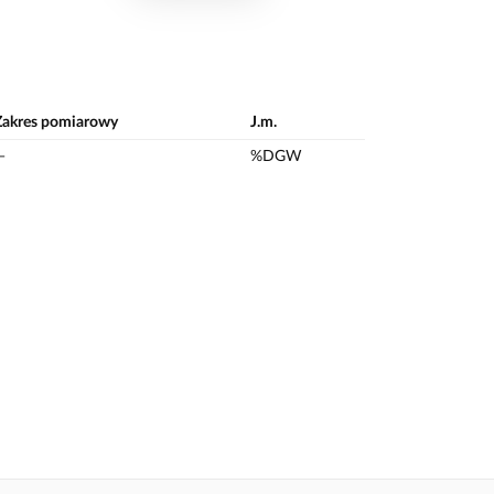
Zakres pomiarowy
J.m.
—
%DGW