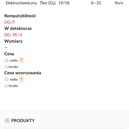
Elektrochemiczny
Tlen (O
)
19/18
0—25
%v/v
2
Kompatybilność
DG/F
W detektorze
DG-9E/4
Wymiary
—
Cena
F
netto
brutto
Cena wzorcowania
F
netto
brutto
PRODUKTY