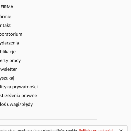
FIRMA
firmie
ntakt
boratorium
darzenia
blikacje
erty pracy
wsletter
szukaj
lityka prywatności
strzeżenia prawne
łoś uwagi/błędy
tych usług, zgadzasz się na użycie plików cookie.
Polityka prywatności
.