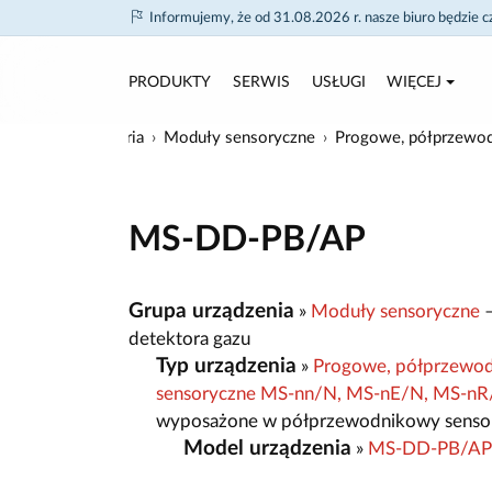
Informujemy, że od 31.08.2026 r. nasze biuro będzie 
PRODUKTY
SERWIS
USŁUGI
WIĘCEJ
rodukty
Akcesoria
Moduły sensoryczne
Progowe, półprzewod
MS-DD-PB/AP
Grupa urządzenia
»
Moduły sensoryczne
–
detektora gazu
Typ urządzenia
»
Progowe, półprzewodn
sensoryczne MS-nn/N, MS-nE/N, MS-n
wyposażone w półprzewodnikowy sensor 
Model urządzenia
»
MS-DD-PB/AP