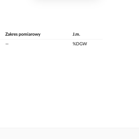
Zakres pomiarowy
J.m.
—
%DGW