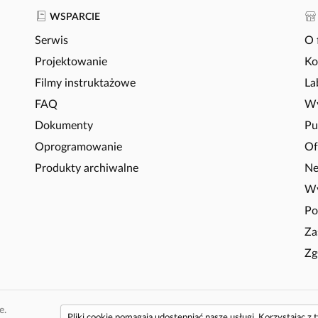
WSPARCIE
Serwis
O 
Projektowanie
Ko
Filmy instruktażowe
La
FAQ
Wy
Dokumenty
Pu
Oprogramowanie
Of
Produkty archiwalne
Ne
Wy
Po
Za
Zg
e.
Pliki cookie pomagają udostępniać nasze usługi. Korzystając z 