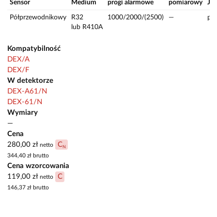
Sensor
Medium
progi alarmowe
pomiarowy
J.m
Półprzewodnikowy
R32
1000/2000/(2500)
—
pp
lub R410A
Kompatybilność
DEX/A
DEX/F
W detektorze
DEX-A61/N
DEX-61/N
Wymiary
—
Cena
280,00 zł
C
netto
N
344,40 zł
brutto
Cena wzorcowania
119,00 zł
C
netto
146,37 zł
brutto