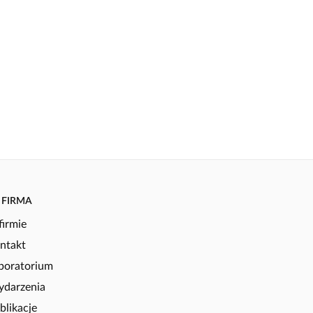
FIRMA
firmie
ntakt
boratorium
darzenia
blikacje