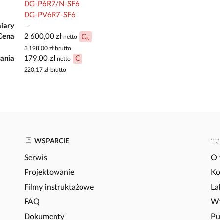
DG-P6R7/N-SF6
DG-PV6R7-SF6
iary
—
Cena
2 600,00 zł
C
netto
N
3 198,00 zł
brutto
ania
179,00 zł
C
netto
220,17 zł
brutto
WSPARCIE
Serwis
O 
Projektowanie
Ko
Filmy instruktażowe
La
FAQ
Wy
Dokumenty
Pu