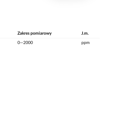
Zakres pomiarowy
J.m.
0—2000
ppm