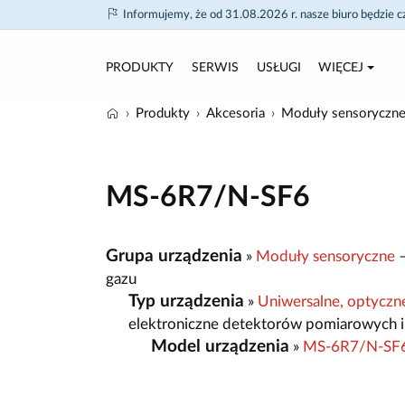
Informujemy, że od 31.08.2026 r. nasze biuro będzie 
PRODUKTY
SERWIS
USŁUGI
WIĘCEJ
Produkty
Akcesoria
Moduły sensoryczn
MS-6R7/N-SF6
Grupa urządzenia
»
Moduły sensoryczne
–
gazu
Typ urządzenia
»
Uniwersalne, optyczn
elektroniczne detektorów pomiarowych i
Model urządzenia
»
MS-6R7/N-SF