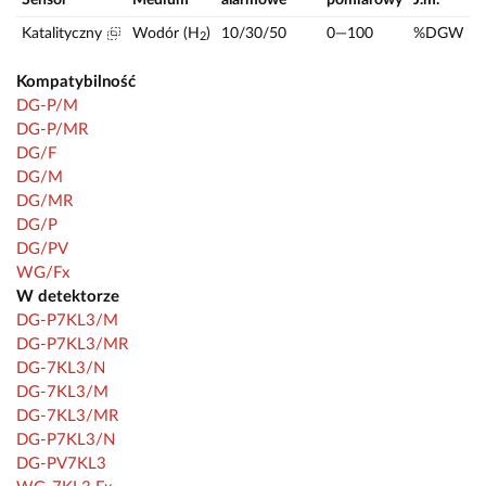
Katalityczny
Wodór (H
)
10/30/50
0—100
%DGW
2
Kompatybilność
DG-P/M
DG-P/MR
DG/F
DG/M
DG/MR
DG/P
DG/PV
WG/Fx
W detektorze
DG-P7KL3/M
DG-P7KL3/MR
DG-7KL3/N
DG-7KL3/M
DG-7KL3/MR
DG-P7KL3/N
DG-PV7KL3