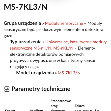
MS-7KL3/N
Grupa urządzenia
»
Moduły sensoryczne
– Moduły
sensoryczne będące kluczowym elementem detektora
gazu
Typ urządzenia
»
Uniwersalne, katalityczne moduły
sensoryczne MS-nK/N, MS-nKL/N
– Elementy
elektroniczne detektorów pomiarowych i
progowych, wyposażone w katalityczny sensor
reagujący na gaz
Model urządzenia
»
MS-7KL3/N
Parametry techniczne
Standardowe
progi
Zakres
Sensor
Medium
alarmowe
pomiarowy
J.m.