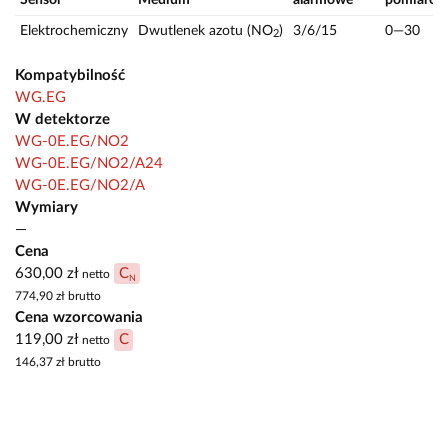
Elektrochemiczny
Dwutlenek azotu (NO
)
3/6/15
0—30
2
Kompatybilność
WG.EG
W detektorze
WG-0E.EG/NO2
WG-0E.EG/NO2/A24
WG-0E.EG/NO2/A
Wymiary
—
Cena
630,00 zł
C
netto
N
774,90 zł
brutto
Cena wzorcowania
119,00 zł
C
netto
146,37 zł
brutto