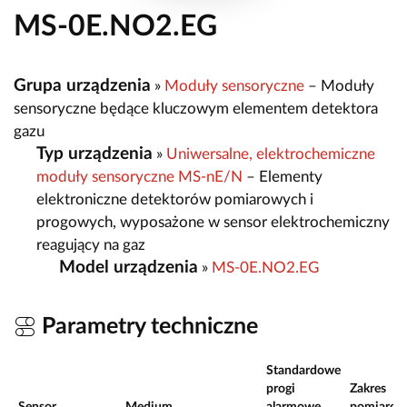
MS-0E.NO2.EG
Grupa urządzenia
»
Moduły sensoryczne
– Moduły
sensoryczne będące kluczowym elementem detektora
gazu
Typ urządzenia
»
Uniwersalne, elektrochemiczne
moduły sensoryczne MS-nE/N
– Elementy
elektroniczne detektorów pomiarowych i
progowych, wyposażone w sensor elektrochemiczny
reagujący na gaz
Model urządzenia
»
MS-0E.NO2.EG
Parametry techniczne
Standardowe
progi
Zakres
Sensor
Medium
alarmowe
pomiarow