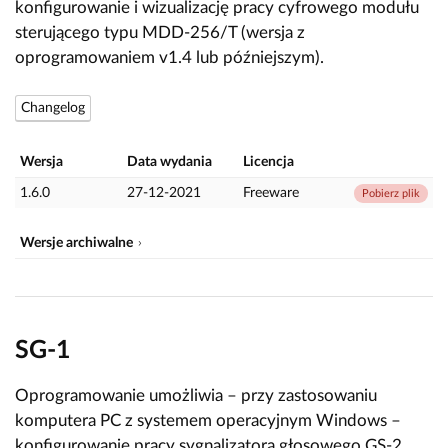
konfigurowanie i wizualizację pracy cyfrowego modułu
sterującego typu MDD-256/T (wersja z
oprogramowaniem v1.4 lub późniejszym).
Changelog
Wersja
Data wydania
Licencja
1.6.0
27-12-2021
Freeware
Pobierz plik
Wersje archiwalne
SG-1
Oprogramowanie umożliwia – przy zastosowaniu
komputera PC z systemem operacyjnym Windows –
konfigurowanie pracy sygnalizatora głosowego GS-2.