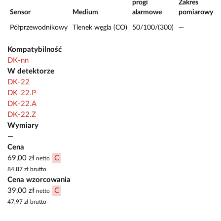
progi
Zakres
Sensor
Medium
alarmowe
pomiarowy
J
Półprzewodnikowy
Tlenek węgla (CO)
50/100/(300)
—
Kompatybilność
DK-nn
W detektorze
DK-22
DK-22.P
DK-22.A
DK-22.Z
Wymiary
—
Cena
69,00 zł
C
netto
84,87 zł
brutto
Cena wzorcowania
39,00 zł
C
netto
47,97 zł
brutto