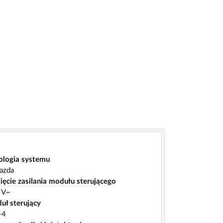
ologia systemu
azda
ięcie zasilania modułu sterującego
 V~
uł sterujący
-4