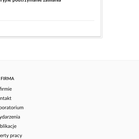
ryjne podtrzymanie zasilania
FIRMA
firmie
ntakt
boratorium
darzenia
blikacje
erty pracy