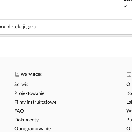
Awa
✓
emu detekcji gazu
WSPARCIE
Serwis
O 
Projektowanie
Ko
Filmy instruktażowe
La
FAQ
Wy
Dokumenty
Pu
Oprogramowanie
Of