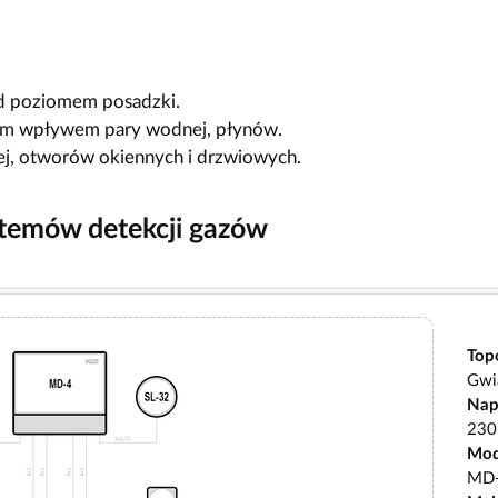
ad poziomem posadzki.
im wpływem pary wodnej, płynów.
ej, otworów okiennych i drzwiowych.
stemów detekcji gazów
Top
Gwi
Nap
230
Mod
MD