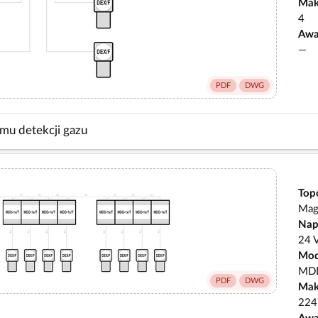
Mak
4
Awa
—
PDF
DWG
emu detekcji gazu
Top
Magi
Nap
24 
Mod
MD
PDF
DWG
Mak
224