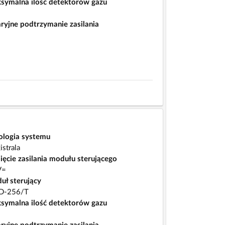
symalna ilość detektorów gazu
ryjne podtrzymanie zasilania
ologia systemu
strala
ięcie zasilania modułu sterującego
V=
uł sterujący
D-256/T
symalna ilość detektorów gazu