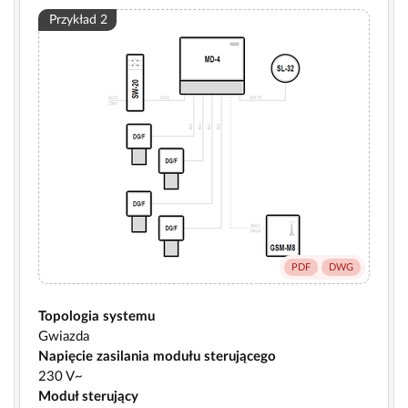
Przykład 2
PDF
DWG
Topologia systemu
Gwiazda
Napięcie zasilania modułu sterującego
230 V~
Moduł sterujący