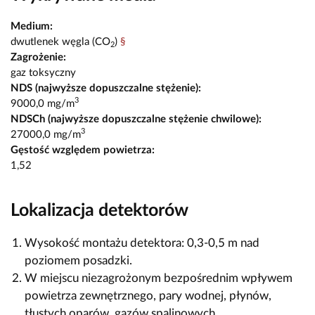
Medium:
dwutlenek węgla (CO
)
§
2
Zagrożenie:
gaz toksyczny
NDS (najwyższe dopuszczalne stężenie):
3
9000,0 mg/m
NDSCh (najwyższe dopuszczalne stężenie chwilowe):
3
27000,0 mg/m
Gęstość względem powietrza:
1,52
Lokalizacja detektorów
Wysokość montażu detektora: 0,3-0,5 m nad
poziomem posadzki.
W miejscu niezagrożonym bezpośrednim wpływem
powietrza zewnętrznego, pary wodnej, płynów,
tłustych oparów, gazów spalinowych.