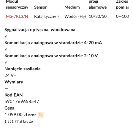
Moduł
progi
Zakres
sensoryczny
Sensor
Medium
alarmowe
pomiaro
MS-7KL3/N
Katalityczny
Wodór (H
)
10/30/50
0—100
2
Sygnalizacja optyczna, wbudowana
✓
Komunikacja analogowa w standardzie 4-20 mA
✓
Komunikacja analogowa w standardzie 2-10 V
✓
Napięcie zasilania
24 V=
Wymiary
—
Kod EAN
5901769658547
Cena
1 099,00 zł
N
netto
1 351,77 zł
brutto