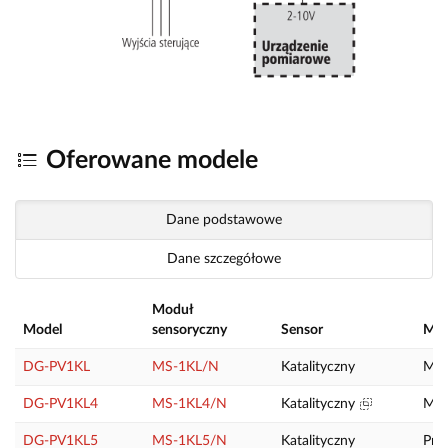
Oferowane modele
Dane podstawowe
Dane szczegółowe
Moduł
Model
sensoryczny
Sensor
Me
DG-PV1KL
MS-1KL/N
Katalityczny
Met
DG-PV1KL4
MS-1KL4/N
Katalityczny
Met
DG-PV1KL5
MS-1KL5/N
Katalityczny
Pro