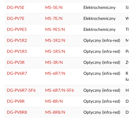
DG-PV5E
MS-5E/N
Elektrochemiczny
Sia
DG-PV7E
MS-7E/N
Elektrochemiczny
Wod
DG-PV9E5
MS-9E5/N
Elektrochemiczny
Tle
DG-PV1R2
MS-1R2/N
Optyczny (infra-red)
Met
DG-PV1R5
MS-1R5/N
Optyczny (infra-red)
Pro
DG-PV3R
MS-3R/N
Optyczny (infra-red)
Zwi
DG-PV6R7
MS-6R7/N
Optyczny (infra-red)
R32
lub
DG-PV6R7-SF6
MS-6R7/N-SF6
Optyczny (infra-red)
Heks
DG-PV8R
MS-8R/N
Optyczny (infra-red)
Dwu
DG-PV8R8
MS-8R8/N
Optyczny (infra-red)
Dwu