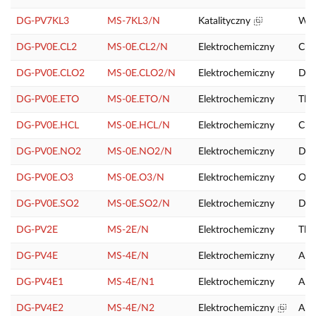
DG-PV7KL3
MS-7KL3/N
Katalityczny
Wod
DG-PV0E.CL2
MS-0E.CL2/N
Elektrochemiczny
Chlo
DG-PV0E.CLO2
MS-0E.CLO2/N
Elektrochemiczny
Dwu
DG-PV0E.ETO
MS-0E.ETO/N
Elektrochemiczny
Tlen
DG-PV0E.HCL
MS-0E.HCL/N
Elektrochemiczny
Chl
DG-PV0E.NO2
MS-0E.NO2/N
Elektrochemiczny
Dwu
DG-PV0E.O3
MS-0E.O3/N
Elektrochemiczny
Ozo
DG-PV0E.SO2
MS-0E.SO2/N
Elektrochemiczny
Dwu
DG-PV2E
MS-2E/N
Elektrochemiczny
Tle
DG-PV4E
MS-4E/N
Elektrochemiczny
Amo
DG-PV4E1
MS-4E/N1
Elektrochemiczny
Amo
DG-PV4E2
MS-4E/N2
Elektrochemiczny
Amo