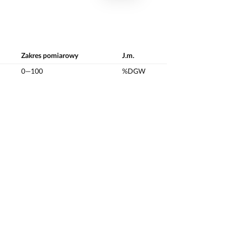
Zakres pomiarowy
J.m.
0—100
%DGW