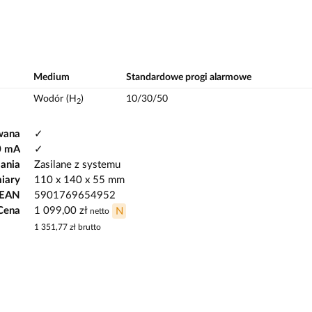
Medium
Standardowe progi alarmowe
Wodór (H
)
10/30/50
2
wana
✓
0 mA
✓
lania
Zasilane z systemu
iary
110 x 140 x 55 mm
 EAN
5901769654952
Cena
1 099,00 zł
N
netto
1 351,77 zł
brutto