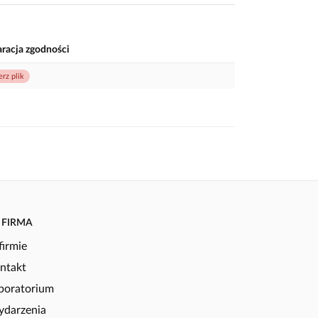
aracja zgodności
erz plik
FIRMA
firmie
ntakt
boratorium
darzenia