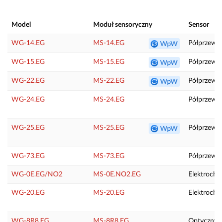
Model
Moduł sensoryczny
Sensor
WG-14.EG
MS-14.EG
Półprzew
WpW
WG-15.EG
MS-15.EG
Półprzewo
WpW
WG-22.EG
MS-22.EG
Półprzewo
WpW
WG-24.EG
MS-24.EG
Półprzewo
WG-25.EG
MS-25.EG
Półprzewo
WpW
WG-73.EG
MS-73.EG
Półprzew
WG-0E.EG/NO2
MS-0E.NO2.EG
Elektroche
WG-20.EG
MS-20.EG
Elektroche
WG-8R8.EG
MS-8R8.EG
Optyczny (