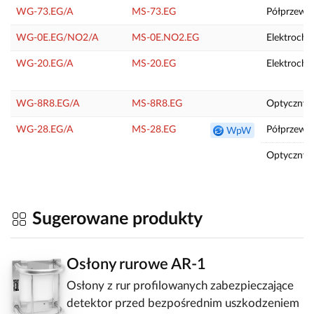
WG-73.EG/A
MS-73.EG
Półprzew
WG-0E.EG/NO2/A
MS-0E.NO2.EG
Elektroche
WG-20.EG/A
MS-20.EG
Elektroche
WG-8R8.EG/A
MS-8R8.EG
Optyczny (
WG-28.EG/A
MS-28.EG
Półprzewo
WpW
Optyczny (
Sugerowane produkty
Osłony rurowe AR-1
Osłony z rur profilowanych zabezpieczające
detektor przed bezpośrednim uszkodzeniem