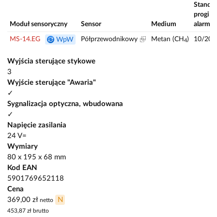
Standa
progi
Moduł sensoryczny
Sensor
Medium
alarmo
MS-14.EG
Półprzewodnikowy
Metan (CH
)
10/20/
WpW
4
Wyjścia sterujące stykowe
3
Wyjście sterujące "Awaria"
✓
Sygnalizacja optyczna, wbudowana
✓
Napięcie zasilania
24 V=
Wymiary
80 x 195 x 68 mm
Kod EAN
5901769652118
Cena
369,00 zł
N
netto
453,87 zł
brutto