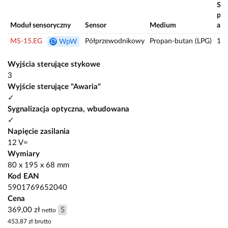
St
pro
Moduł sensoryczny
Sensor
Medium
al
MS-15.EG
Półprzewodnikowy
Propan-butan (LPG)
10
WpW
Wyjścia sterujące stykowe
3
Wyjście sterujące "Awaria"
✓
Sygnalizacja optyczna, wbudowana
✓
Napięcie zasilania
12 V=
Wymiary
80 x 195 x 68 mm
Kod EAN
5901769652040
Cena
369,00 zł
S
netto
453,87 zł
brutto