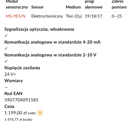
Moduł
progi
Zakres
sensoryczny
Sensor
Medium
alarmowe
pomiarow
MS-9E5/N
Elektrochemiczny
Tlen (O
)
19/18/17
0—25
2
Sygnalizacja optyczna, wbudowana
✓
Komunikacja analogowa w standardzie 4-20 mA
✓
Komunikacja analogowa w standardzie 2-10 V
✓
Napięcie zasilania
24 V=
Wymiary
—
Kod EAN
5907704091585
Cena
1 199,00 zł
N
netto
1 474,77 zł
brutto