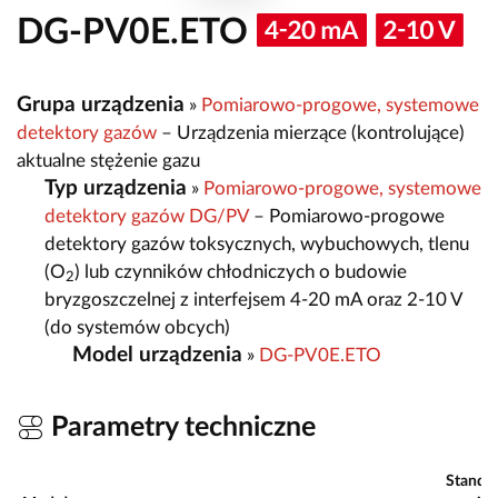
DG-PV0E.ETO
Grupa urządzenia
»
Pomiarowo-progowe, systemowe
detektory gazów
– Urządzenia mierzące (kontrolujące)
aktualne stężenie gazu
Typ urządzenia
»
Pomiarowo-progowe, systemowe
detektory gazów DG/PV
– Pomiarowo-progowe
detektory gazów toksycznych, wybuchowych, tlenu
(O
) lub czynników chłodniczych o budowie
2
bryzgoszczelnej z interfejsem 4-20 mA oraz 2-10 V
(do systemów obcych)
Model urządzenia
»
DG-PV0E.ETO
Parametry techniczne
Standa