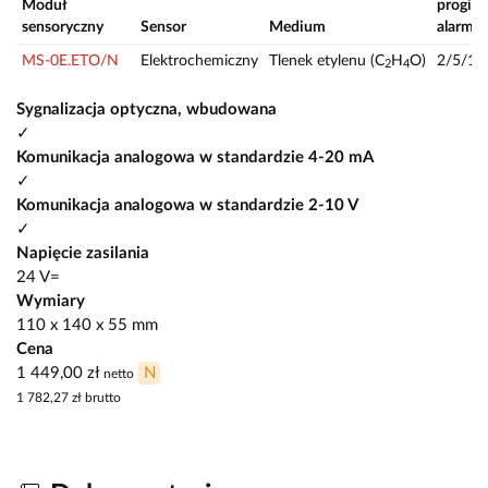
Moduł
progi
sensoryczny
Sensor
Medium
alarmo
MS-0E.ETO/N
Elektrochemiczny
Tlenek etylenu (C
H
O)
2/5/10
2
4
Sygnalizacja optyczna, wbudowana
✓
Komunikacja analogowa w standardzie 4-20 mA
✓
Komunikacja analogowa w standardzie 2-10 V
✓
Napięcie zasilania
24 V=
Wymiary
110 x 140 x 55 mm
Cena
1 449,00 zł
N
netto
1 782,27 zł
brutto