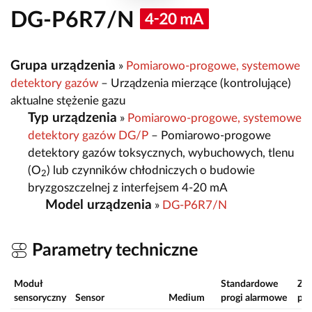
DG-P6R7/N
Grupa urządzenia
»
Pomiarowo-progowe, systemowe
detektory gazów
– Urządzenia mierzące (kontrolujące)
aktualne stężenie gazu
Typ urządzenia
»
Pomiarowo-progowe, systemowe
detektory gazów DG/P
– Pomiarowo-progowe
detektory gazów toksycznych, wybuchowych, tlenu
(O
) lub czynników chłodniczych o budowie
2
bryzgoszczelnej z interfejsem 4-20 mA
Model urządzenia
»
DG-P6R7/N
Parametry techniczne
Moduł
Standardowe
Zak
sensoryczny
Sensor
Medium
progi alarmowe
po