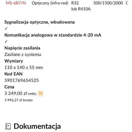
MS-6R7/N
Optyczny (infra-red)
R32
500/1500/2000
0—
lub R410A
Sygnalizacja optyczna, wbudowana
✓
Komunikacja analogowa w standardzie 4-20 mA
✓
Napięcie zasilania
Zasilane z systemu
Wymiary
110 x 140 x 55 mm
Kod EAN
5901769654525
Cena
3 249,00 zł
N
netto
3 996,27 zł
brutto
Dokumentacja