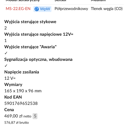
MS-22.EG-EN
Półprzewodnikowy
Tlenek węgla (CO)
2
WpW
Wyjścia sterujące stykowe
2
Wyjścia sterujące napięciowe 12V=
1
Wyjście sterujące "Awaria"
✓
Sygnalizacja optyczna, wbudowana
✓
Napięcie zasilania
12 V=
Wymiary
165 x 190 x 96 mm
Kod EAN
5901769652538
Cena
469,00 zł
S
netto
576,87 zł
brutto