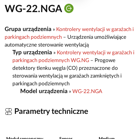
WG-22.NGA
Grupa urządzenia
»
Kontrolery wentylacji w garażach i
parkingach podziemnych
– Urządzenia umożliwiające
automatyczne sterowanie wentylacją
Typ urządzenia
»
Kontrolery wentylacji w garażach i
parkingach podziemnych WG.NG
– Progowe
detektory tlenku węgla (CO) przeznaczone do
sterowania wentylacją w garażach zamkniętych i
parkingach podziemnych
Model urządzenia
»
WG-22.NGA
Parametry techniczne
S
p
Moduł sensoryczny
Sensor
Medium
a