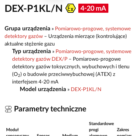
DEX-P1KL/N
Grupa urządzenia
»
Pomiarowo-progowe, systemowe
detektory gazów
– Urządzenia mierzące (kontrolujące)
aktualne stężenie gazu
Typ urządzenia
»
Pomiarowo-progowe, systemowe
detektory gazów DEX/P
– Pomiarowo-progowe
detektory gazów toksycznych, wybuchowych i tlenu
(O
) o budowie przeciwwybuchowej (ATEX) z
2
interfejsem 4-20 mA
Model urządzenia
»
DEX-P1KL/N
Parametry techniczne
Standardowe
Moduł
progi
Zakres
sensoryczny
Sensor
Medium
alarmowe
pomiarow