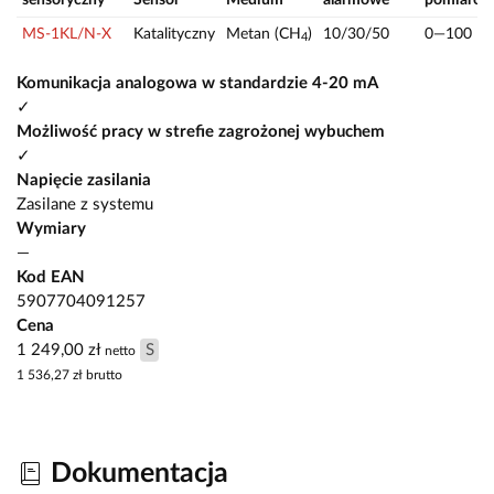
MS-1KL/N-X
Katalityczny
Metan (CH
)
10/30/50
0—100
4
Komunikacja analogowa w standardzie 4-20 mA
✓
Możliwość pracy w strefie zagrożonej wybuchem
✓
Napięcie zasilania
Zasilane z systemu
Wymiary
—
Kod EAN
5907704091257
Cena
1 249,00 zł
S
netto
1 536,27 zł
brutto
Dokumentacja