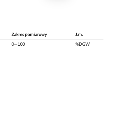
Zakres pomiarowy
J.m.
0—100
%DGW