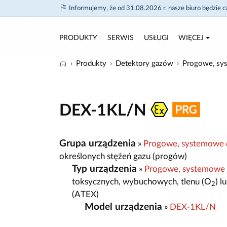
Informujemy, że od 31.08.2026 r. nasze biuro będzie 
PRODUKTY
SERWIS
USŁUGI
WIĘCEJ
Produkty
Detektory gazów
Progowe, sy
DEX-1KL/N
Grupa urządzenia
»
Progowe, systemowe 
określonych stężeń gazu (progów)
Typ urządzenia
»
Progowe, systemowe
toksycznych, wybuchowych, tlenu (O
) 
2
(ATEX)
Model urządzenia
»
DEX-1KL/N