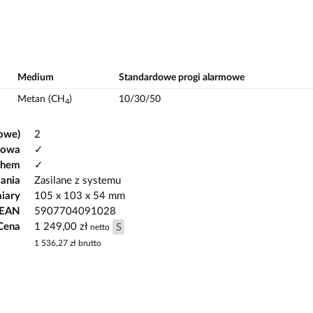
Medium
Standardowe progi alarmowe
Metan (CH
)
10/30/50
4
owe)
2
gowa
✓
chem
✓
lania
Zasilane z systemu
iary
105 x 103 x 54 mm
 EAN
5907704091028
Cena
1 249,00 zł
S
netto
1 536,27 zł
brutto