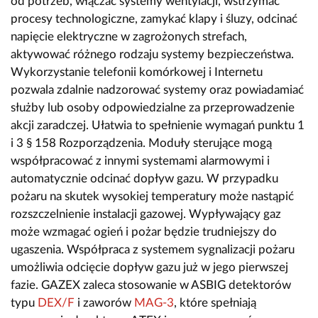
od potrzeb, włączać systemy wentylacji, wstrzymać
procesy technologiczne, zamykać klapy i śluzy, odcinać
napięcie elektryczne w zagrożonych strefach,
aktywować różnego rodzaju systemy bezpieczeństwa.
Wykorzystanie telefonii komórkowej i Internetu
pozwala zdalnie nadzorować systemy oraz powiadamiać
służby lub osoby odpowiedzialne za przeprowadzenie
akcji zaradczej. Ułatwia to spełnienie wymagań punktu 1
i 3 § 158 Rozporządzenia. Moduły sterujące mogą
współpracować z innymi systemami alarmowymi i
automatycznie odcinać dopływ gazu. W przypadku
pożaru na skutek wysokiej temperatury może nastąpić
rozszczelnienie instalacji gazowej. Wypływający gaz
może wzmagać ogień i pożar będzie trudniejszy do
ugaszenia. Współpraca z systemem sygnalizacji pożaru
umożliwia odcięcie dopływ gazu już w jego pierwszej
fazie. GAZEX zaleca stosowanie w ASBIG detektorów
typu
DEX/F
i zaworów
MAG-3
, które spełniają