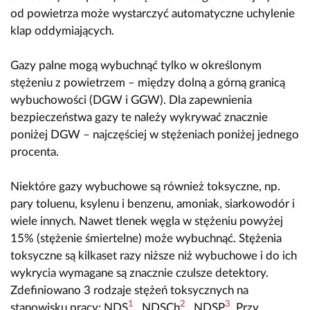
od powietrza może wystarczyć automatyczne uchylenie
klap oddymiających.
Gazy palne mogą wybuchnąć tylko w określonym
stężeniu z powietrzem – między dolną a górną granicą
wybuchowości (DGW i GGW). Dla zapewnienia
bezpieczeństwa gazy te należy wykrywać znacznie
poniżej DGW – najczęściej w stężeniach poniżej jednego
procenta.
Niektóre gazy wybuchowe są również toksyczne, np.
pary toluenu, ksylenu i benzenu, amoniak, siarkowodór i
wiele innych. Nawet tlenek węgla w stężeniu powyżej
15% (stężenie śmiertelne) może wybuchnąć. Stężenia
toksyczne są kilkaset razy niższe niż wybuchowe i do ich
wykrycia wymagane są znacznie czulsze detektory.
Zdefiniowano 3 rodzaje stężeń toksycznych na
1
2
3
stanowisku pracy: NDS
, NDSCh
, NDSP
. Przy