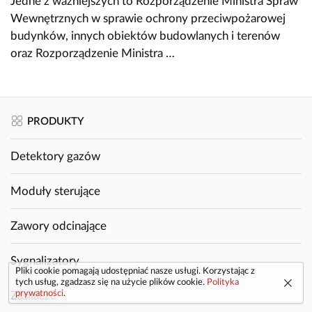
Jedne z ważniejszych to Rozporządzenie Ministra Spraw
Wewnętrznych w sprawie ochrony przeciwpożarowej
budynków, innych obiektów budowlanych i terenów
oraz Rozporządzenie Ministra …
PRODUKTY
Detektory gazów
Moduły sterujące
Zawory odcinające
Sygnalizatory
Pliki cookie pomagają udostępniać nasze usługi. Korzystając z
tych usług, zgadzasz się na użycie plików cookie.
Polityka
prywatności
.
Zasilacze