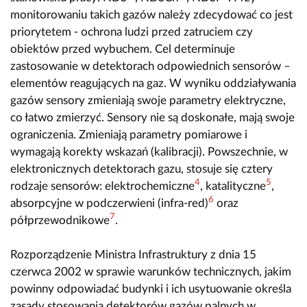
monitorowaniu takich gazów należy zdecydować co jest
priorytetem - ochrona ludzi przed zatruciem czy
obiektów przed wybuchem. Cel determinuje
zastosowanie w detektorach odpowiednich sensorów –
elementów reagujących na gaz. W wyniku oddziaływania
gazów sensory zmieniają swoje parametry elektryczne,
co łatwo zmierzyć. Sensory nie są doskonałe, mają swoje
ograniczenia. Zmieniają parametry pomiarowe i
wymagają korekty wskazań (kalibracji). Powszechnie, w
elektronicznych detektorach gazu, stosuje się cztery
4
5
rodzaje sensorów: elektrochemiczne
, katalityczne
,
6
absorpcyjne w podczerwieni (infra-red)
oraz
7
półprzewodnikowe
.
Rozporządzenie Ministra Infrastruktury z dnia 15
czerwca 2002 w sprawie warunków technicznych, jakim
powinny odpowiadać budynki i ich usytuowanie określa
zasady stosowania detektorów gazów palnych w