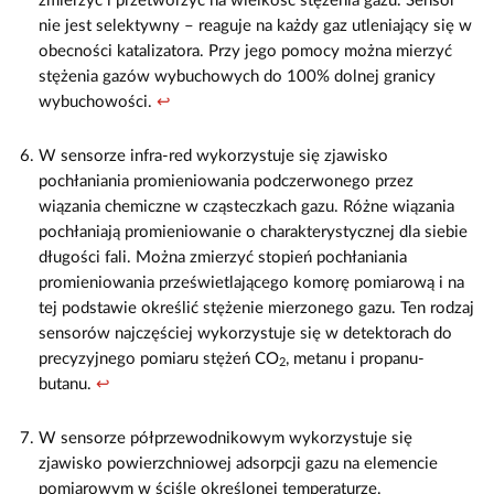
zmierzyć i przetworzyć na wielkość stężenia gazu. Sensor
nie jest selektywny – reaguje na każdy gaz utleniający się w
obecności katalizatora. Przy jego pomocy można mierzyć
stężenia gazów wybuchowych do 100% dolnej granicy
wybuchowości.
↩
W sensorze infra-red wykorzystuje się zjawisko
pochłaniania promieniowania podczerwonego przez
wiązania chemiczne w cząsteczkach gazu. Różne wiązania
pochłaniają promieniowanie o charakterystycznej dla siebie
długości fali. Można zmierzyć stopień pochłaniania
promieniowania prześwietlającego komorę pomiarową i na
tej podstawie określić stężenie mierzonego gazu. Ten rodzaj
sensorów najczęściej wykorzystuje się w detektorach do
precyzyjnego pomiaru stężeń CO
, metanu i propanu-
2
butanu.
↩
W sensorze półprzewodnikowym wykorzystuje się
zjawisko powierzchniowej adsorpcji gazu na elemencie
pomiarowym w ściśle określonej temperaturze.