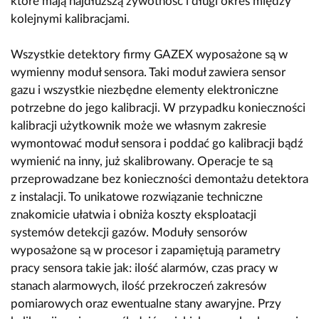
które mają najdłuższą żywotność i długi okres między
kolejnymi kalibracjami.
Wszystkie detektory firmy GAZEX wyposażone są w
wymienny moduł sensora. Taki moduł zawiera sensor
gazu i wszystkie niezbędne elementy elektroniczne
potrzebne do jego kalibracji. W przypadku konieczności
kalibracji użytkownik może we własnym zakresie
wymontować moduł sensora i poddać go kalibracji bądź
wymienić na inny, już skalibrowany. Operacje te są
przeprowadzane bez konieczności demontażu detektora
z instalacji. To unikatowe rozwiązanie techniczne
znakomicie ułatwia i obniża koszty eksploatacji
systemów detekcji gazów. Moduły sensorów
wyposażone są w procesor i zapamiętują parametry
pracy sensora takie jak: ilość alarmów, czas pracy w
stanach alarmowych, ilość przekroczeń zakresów
pomiarowych oraz ewentualne stany awaryjne. Przy