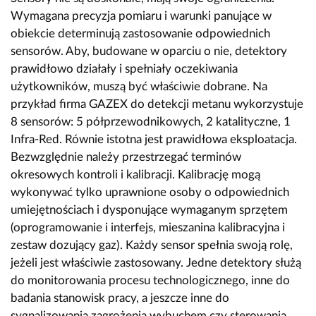
Wymagana precyzja pomiaru i warunki panujące w
obiekcie determinują zastosowanie odpowiednich
sensorów. Aby, budowane w oparciu o nie, detektory
prawidłowo działały i spełniały oczekiwania
użytkowników, muszą być właściwie dobrane. Na
przykład firma GAZEX do detekcji metanu wykorzystuje
8 sensorów: 5 półprzewodnikowych, 2 katalityczne, 1
Infra-Red. Równie istotna jest prawidłowa eksploatacja.
Bezwzględnie należy przestrzegać terminów
okresowych kontroli i kalibracji. Kalibrację mogą
wykonywać tylko uprawnione osoby o odpowiednich
umiejętnościach i dysponujące wymaganym sprzętem
(oprogramowanie i interfejs, mieszanina kalibracyjna i
zestaw dozujący gaz). Każdy sensor spełnia swoją rolę,
jeżeli jest właściwie zastosowany. Jedne detektory służą
do monitorowania procesu technologicznego, inne do
badania stanowisk pracy, a jeszcze inne do
sygnalizowania zagrożenia wybuchem czy sterowania