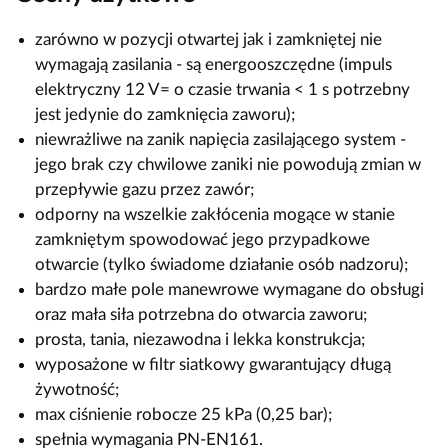
zarówno w pozycji otwartej jak i zamkniętej nie
wymagają zasilania - są energooszczędne (impuls
elektryczny 12 V= o czasie trwania < 1 s potrzebny
jest jedynie do zamknięcia zaworu);
niewrażliwe na zanik napięcia zasilającego system -
jego brak czy chwilowe zaniki nie powodują zmian w
przepływie gazu przez zawór;
odporny na wszelkie zakłócenia mogące w stanie
zamkniętym spowodować jego przypadkowe
otwarcie (tylko świadome działanie osób nadzoru);
bardzo małe pole manewrowe wymagane do obsługi
oraz mała siła potrzebna do otwarcia zaworu;
prosta, tania, niezawodna i lekka konstrukcja;
wyposażone w filtr siatkowy gwarantujący długą
żywotność;
max ciśnienie robocze 25 kPa (0,25 bar);
spełnia wymagania PN-EN161.