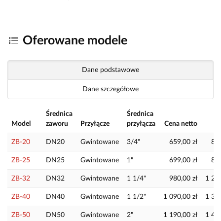
Oferowane modele
Dane podstawowe
Dane szczegółowe
Średnica
Średnica
Model
zaworu
Przyłącze
przyłącza
Cena netto
ZB-20
DN20
Gwintowane
3/4"
659,00 zł
810
ZB-25
DN25
Gwintowane
1"
699,00 zł
859
ZB-32
DN32
Gwintowane
1 1/4"
980,00 zł
1 205
ZB-40
DN40
Gwintowane
1 1/2"
1 090,00 zł
1 340
ZB-50
DN50
Gwintowane
2"
1 190,00 zł
1 463