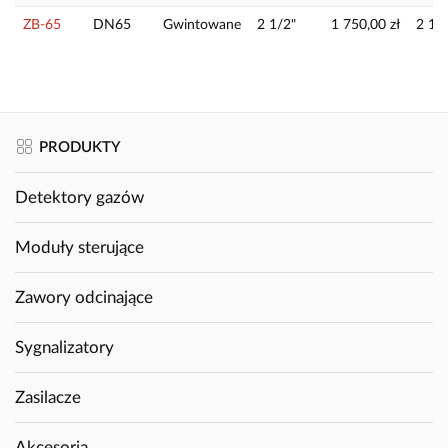
ZB-65
DN65
Gwintowane
2 1/2"
1 750,00 zł
2 152
PRODUKTY
Detektory gazów
Moduły sterujące
Zawory odcinające
Sygnalizatory
Zasilacze
Akcesoria