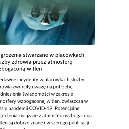
grożenia stwarzane w placówkach
użby zdrowia przez atmosferę
zbogaconą w tlen
edawne incydenty w placówkach służby
rowia zwróciły uwagę na potrzebę
dniesienia świadomości w zakresie
mosfery wzbogaconej w tlen, zwłaszcza w
asie pandemii COVID-19. Potencjalne
grożenia związane z atmosferą wzbogaconą
tlen są dobrze znane i w szeregu publikacji