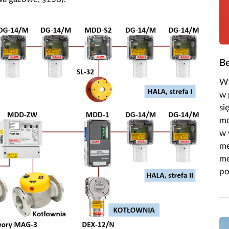
Be
Wy
w 
si
mo
w 
me
me
po