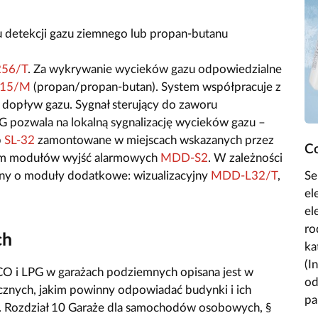
 detekcji gazu ziemnego lub propan-butanu
56/T
. Za wykrywanie wycieków gazu odpowiedzialne
-15/M
(propan/propan-butan). System współpracuje z
 dopływ gazu. Sygnał sterujący do zaworu
G pozwala na lokalną sygnalizację wycieków gazu –
b
SL-32
zamontowane w miejscach wskazanych przez
Co
wem modułów wyjść alarmowych
MDD-S2
. W zależności
Se
y o moduły dodatkowe: wizualizacyjny
MDD-L32/T
,
el
el
ro
ch
ka
(I
CO i LPG w garażach podziemnych opisana jest w
od
znych, jakim powinny odpowiadać budynki i ich
pa
II. Rozdział 10 Garaże dla samochodów osobowych, §