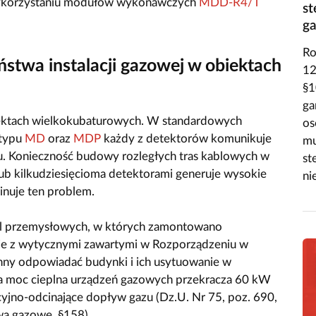
 wykorzystaniu modułów wykonawczych
MDD-R4/T
st
ga
Ro
stwa instalacji gazowej w obiektach
12
§1
ga
iektach wielkokubaturowych. W standardowych
os
 typu
MD
oraz
MDP
każdy z detektorów komunikuje
mu
u. Konieczność budowy rozległych tras kablowych w
st
lub kilkudziesięcioma detektorami generuje wysokie
ni
inuje ten problem.
al przemysłowych, w których zamontowano
ie z wytycznymi zawartymi w Rozporządzeniu w
nny odpowiadać budynki i ich usytuowanie w
na moc cieplna urządzeń gazowych przekracza 60 kW
cyjno-odcinające dopływ gazu (Dz.U. Nr 75, poz. 690,
iwa gazowe, §158).