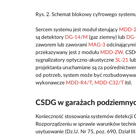
Rys. 2. Schemat blokowy cyfrowego systemu
Sercem systemu jest moduł sterujący
MDD-2
są detektory
DG-14/M
(gaz ziemny) lub
DG
zaworem lub zaworami
MAG-3
odcinającymi
przekazywany jest z modułu
MDD-ZW
. CSD
sygnalizatory optyczno-akustyczne
SL-21
lu
projektanta uruchamiane są za pośrednict
od potrzeb, system może być rozbudowywan
wykonawcze
MDD-R4/T
,
MDD-C32/T
itd.
CSDG w garażach podziemny
Konieczność stosowania systemów detekcji 
Rozporządzeniu w sprawie warunków technic
usytuowanie (Dz.U. Nr 75, poz. 690, Dział I