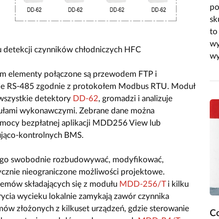
po
sk
to
wy
 detekcji czynników chłodniczych HFC
wy
m elementy połączone są przewodem FTP i
dzie RS-485 zgodnie z protokołem Modbus RTU. Moduł
 wszystkie detektory
DD-62
, gromadzi i analizuje
dułami wykonawczymi. Zebrane dane można
omocy bezpłatnej aplikacji MDD256 View lub
ująco-kontrolnych BMS.
 go swobodnie rozbudowywać, modyfikować,
ycznie nieograniczone możliwości projektowe.
temów składających się z modułu
MDD-256/T
i kilku
ycia wycieku lokalnie zamykają zawór czynnika
mów złożonych z kilkuset urządzeń, gdzie sterowanie
Co