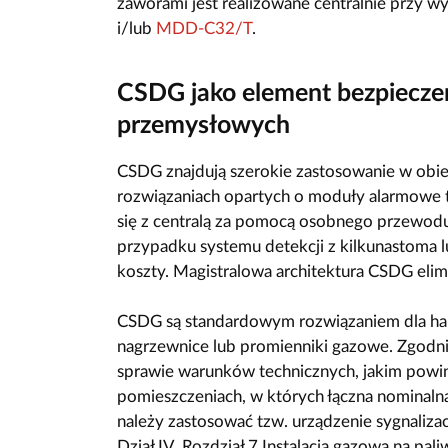
zaworami jest realizowane centralnie przy
i/lub
MDD-C32/T
.
CSDG jako element bezpieczeń
przemysłowych
CSDG znajdują szerokie zastosowanie w ob
rozwiązaniach opartych o moduły alarmowe
się z centralą za pomocą osobnego przewod
przypadku systemu detekcji z kilkunastoma 
koszty. Magistralowa architektura CSDG elim
CSDG są standardowym rozwiązaniem dla h
nagrzewnice lub promienniki gazowe. Zgodn
sprawie warunków technicznych, jakim powi
pomieszczeniach, w których łączna nominal
należy zastosować tzw. urządzenie sygnaliza
Dział IV. Rozdział 7 Instalacja gazowa na pal