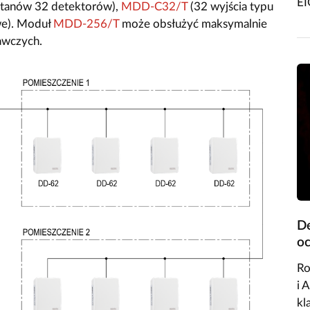
EI
 stanów 32 detektorów),
MDD-C32/T
(32 wyjścia typu
we). Moduł
MDD-256/T
może obsłużyć maksymalnie
wczych.
D
oc
Ro
i 
kl