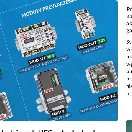
Pr
na
ak
g
Sy
wi
pr
wę
bu
pr
ni
mi