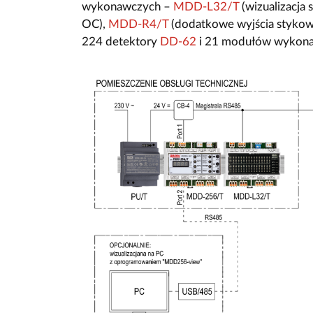
wykonawczych –
MDD-L32/T
(wizualizacja
OC),
MDD-R4/T
(dodatkowe wyjścia styko
224 detektory
DD-62
i 21 modułów wykona