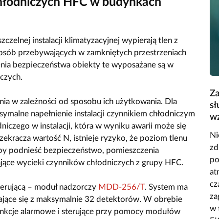
chłodniczych HFC w budynkach
zelnej instalacji klimatyzacyjnej wypierają tlen z
 osób przebywających w zamkniętych przestrzeniach
enia bezpieczeństwa obiekty te wyposażane są w
czych.
Za
a w zależności od sposobu ich użytkowania. Dla
sł
symalne napełnienie instalacji czynnikiem chłodniczym
w
dniczego w instalacji, która w wyniku awarii może się
Ni
kracza wartość N, istnieje ryzyko, że poziom tlenu
zd
Aby podnieść bezpieczeństwo, pomieszczenia
po
ące wycieki czynników chłodniczych z grupy HFC.
at
cz
sterującą – moduł nadzorczy
MDD-256/T
. System ma
za
dające się z maksymalnie 32 detektorów. W obrębie
w 
unkcje alarmowe i sterujące przy pomocy modułów