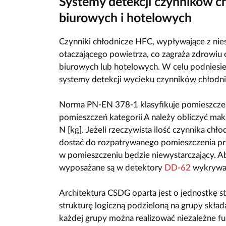
Systemy detekcji czynników 
biurowych i hotelowych
Czynniki chłodnicze HFC, wypływające z nieszc
otaczającego powietrza, co zagraża zdrowiu
biurowych lub hotelowych. W celu podniesi
systemy detekcji wycieku czynników chłodni
Norma PN-EN 378-1 klasyfikuje pomieszczeni
pomieszczeń kategorii A należy obliczyć mak
N [kg]. Jeżeli rzeczywista ilość czynnika chło
dostać do rozpatrywanego pomieszczenia prze
w pomieszczeniu będzie niewystarczający. 
wyposażane są w detektory
DD-62
wykrywaj
Architektura CSDG oparta jest o jednostkę 
strukturę logiczną podzieloną na grupy skła
każdej grupy można realizować niezależne f