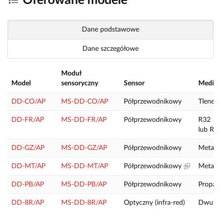
Oferowane modele
Dane podstawowe
Dane szczegółowe
Moduł
Model
sensoryczny
Sensor
Mediu
DD-CO/AP
MS-DD-CO/AP
Półprzewodnikowy
Tlenek 
DD-FR/AP
MS-DD-FR/AP
Półprzewodnikowy
R32
lub R4
DD-GZ/AP
MS-DD-GZ/AP
Półprzewodnikowy
Metan 
DD-MT/AP
MS-DD-MT/AP
Półprzewodnikowy
Metan 
DD-PB/AP
MS-DD-PB/AP
Półprzewodnikowy
Propan
DD-8R/AP
MS-DD-8R/AP
Optyczny (infra-red)
Dwutle