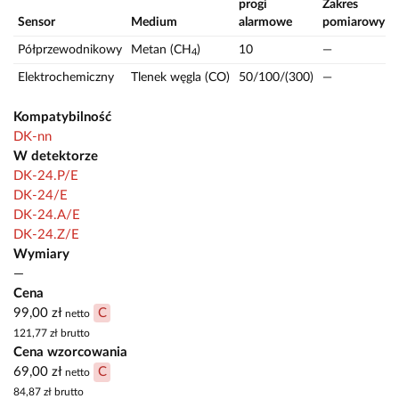
progi
Zakres
Sensor
Medium
alarmowe
pomiarowy
J
Półprzewodnikowy
Metan (CH
)
10
—
4
Elektrochemiczny
Tlenek węgla (CO)
50/100/(300)
—
Kompatybilność
DK-nn
W detektorze
DK-24.P/E
DK-24/E
DK-24.A/E
DK-24.Z/E
Wymiary
—
Cena
99,00 zł
C
netto
121,77 zł
brutto
Cena wzorcowania
69,00 zł
C
netto
84,87 zł
brutto