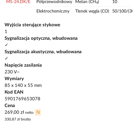
MS-24.DK/E
Półprzewodnikowy
Metan (CH
)
10
4
Elektrochemiczny
Tlenek węgla (CO)
50/100/(300
Wyjścia sterujące stykowe
1
Sygnalizacja optyczna, wbudowana
✓
Sygnalizacja akustyczna, wbudowana
✓
Napięcie zasilania
230 V~
Wymiary
85 x 140 x 55 mm
Kod EAN
5901769653078
Cena
269,00 zł
N
netto
330,87 zł
brutto