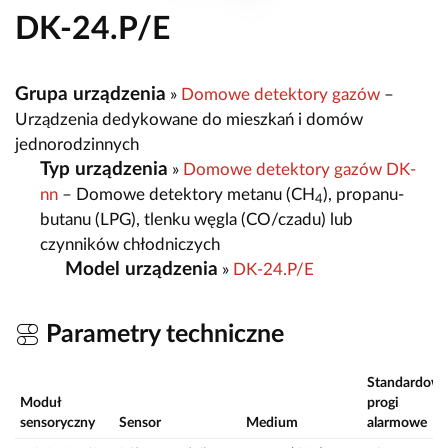
DK-24.P/E
Grupa urządzenia
»
Domowe detektory gazów
–
Urządzenia dedykowane do mieszkań i domów
jednorodzinnych
Typ urządzenia
»
Domowe detektory gazów DK-
nn
– Domowe detektory metanu (CH
), propanu-
4
butanu (LPG), tlenku węgla (CO/czadu) lub
czynników chłodniczych
Model urządzenia
»
DK-24.P/E
Parametry techniczne
Standardow
Moduł
progi
sensoryczny
Sensor
Medium
alarmowe