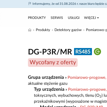
Informujemy, że od 31.08.2026 r. nasze biuro będzie 
PRODUKTY
SERWIS
USŁUGI
WIĘCEJ
Produkty
Detektory gazów
Pomiarowo-p
DG-P3R/MR
Wycofany z oferty
Grupa urządzenia
»
Pomiarowo-progowe, 
aktualne stężenie gazu
Typ urządzenia
»
Pomiarowo-progowe,
toksycznych, wybuchowych, tlenu (O
) 
2
przekaźnikowymi (wyposażone w magistr