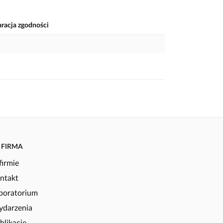
aracja zgodności
FIRMA
firmie
ntakt
boratorium
darzenia