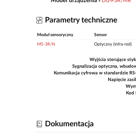
Model urządzenia
»
DG-P3R/MR
Parametry techniczne
Moduł sensoryczny
Sensor
MS-3R/N
Optyczny (infra-red)
Wyjścia sterujące sty
Sygnalizacja optyczna, wbudo
Komunikacja cyfrowa w standardzie RS
Napięcie zasi
Wym
Kod
Dokumentacja