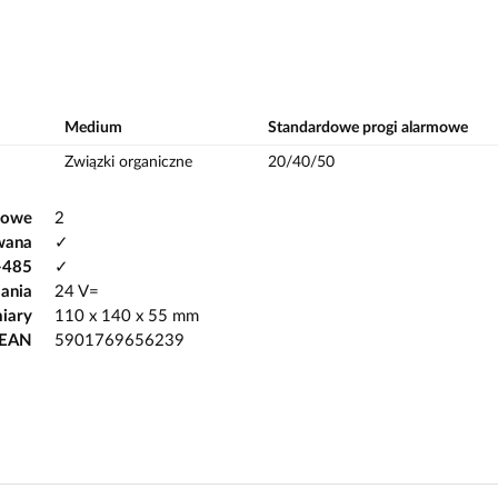
Medium
Standardowe progi alarmowe
Związki organiczne
20/40/50
kowe
2
wana
✓
-485
✓
lania
24 V=
iary
110 x 140 x 55 mm
 EAN
5901769656239