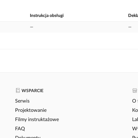
Instrukcja obsługi
Dekl
—
—
WSPARCIE
Serwis
O 
Projektowanie
Ko
Filmy instruktażowe
La
FAQ
Wy