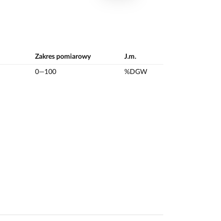
Zakres pomiarowy
J.m.
0—100
%DGW