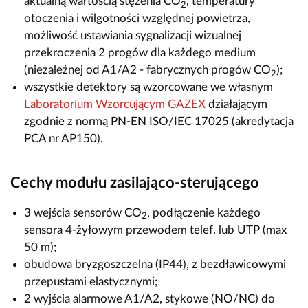
aktualną wartością stężenia CO
, temperatury
2
otoczenia i wilgotności względnej powietrza,
możliwość ustawiania sygnalizacji wizualnej
przekroczenia 2 progów dla każdego medium
(niezależnej od A1/A2 - fabrycznych progów CO
);
2
wszystkie detektory są wzorcowane we własnym
Laboratorium Wzorcującym GAZEX
działającym
zgodnie z normą PN-EN ISO/IEC 17025 (akredytacja
PCA nr AP150).
Cechy modułu zasilająco-sterującego
3 wejścia sensorów CO
, podłączenie każdego
2
sensora 4-żyłowym przewodem telef. lub UTP (max
50 m);
obudowa bryzgoszczelna (IP44), z bezdławicowymi
przepustami elastycznymi;
2 wyjścia alarmowe A1/A2, stykowe (NO/NC) do