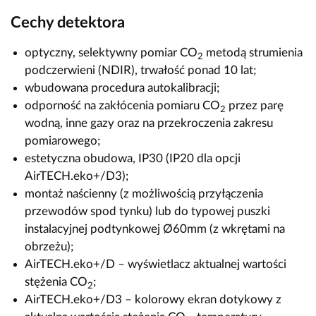
Cechy detektora
optyczny, selektywny pomiar CO
metodą strumienia
2
podczerwieni (NDIR), trwałość ponad 10 lat;
wbudowana procedura autokalibracji;
odporność na zakłócenia pomiaru CO
przez parę
2
wodną, inne gazy oraz na przekroczenia zakresu
pomiarowego;
estetyczna obudowa, IP30 (IP20 dla opcji
AirTECH.eko+/D3);
montaż naścienny (z możliwością przyłączenia
przewodów spod tynku) lub do typowej puszki
instalacyjnej podtynkowej Ø60mm (z wkrętami na
obrzeżu);
AirTECH.eko+/D – wyświetlacz aktualnej wartości
stężenia CO
;
2
AirTECH.eko+/D3 – kolorowy ekran dotykowy z