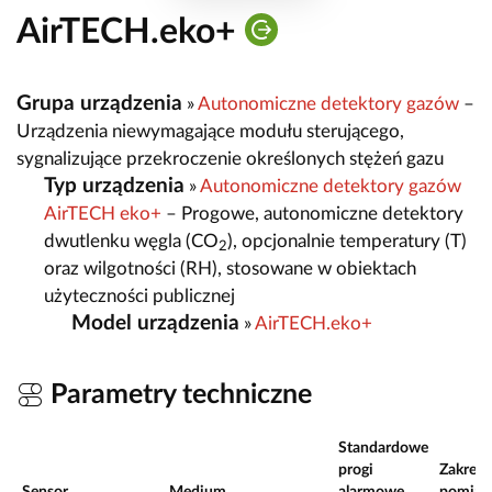
AirTECH.eko+
Grupa urządzenia
»
Autonomiczne detektory gazów
–
Urządzenia niewymagające modułu sterującego,
sygnalizujące przekroczenie określonych stężeń gazu
Typ urządzenia
»
Autonomiczne detektory gazów
AirTECH eko+
– Progowe, autonomiczne detektory
dwutlenku węgla (CO
), opcjonalnie temperatury (T)
2
oraz wilgotności (RH), stosowane w obiektach
użyteczności publicznej
Model urządzenia
»
AirTECH.eko+
Parametry techniczne
Standardowe
progi
Zakres
Sensor
Medium
alarmowe
pomiar