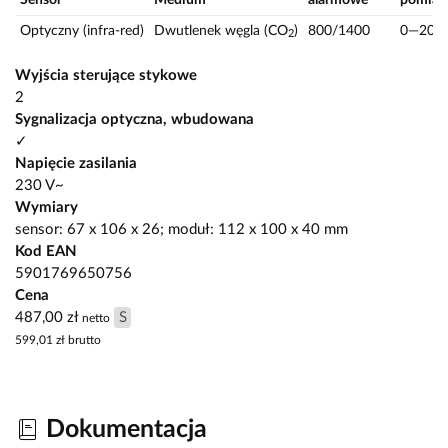
Optyczny (infra-red)
Dwutlenek węgla (CO
)
800/1400
0—200
2
Wyjścia sterujące stykowe
2
Sygnalizacja optyczna, wbudowana
✓
Napięcie zasilania
230 V~
Wymiary
sensor: 67 x 106 x 26; moduł: 112 x 100 x 40 mm
Kod EAN
5901769650756
Cena
487,00 zł
S
netto
599,01 zł
brutto
Dokumentacja