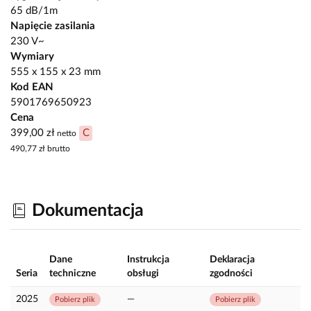
65 dB/1m
Napięcie zasilania
230 V~
Wymiary
555 x 155 x 23 mm
Kod EAN
5901769650923
Cena
399,00 zł
C
netto
490,77 zł
brutto
Dokumentacja
Dane
Instrukcja
Deklaracja
Seria
techniczne
obsługi
zgodności
2025
—
Pobierz plik
Pobierz plik