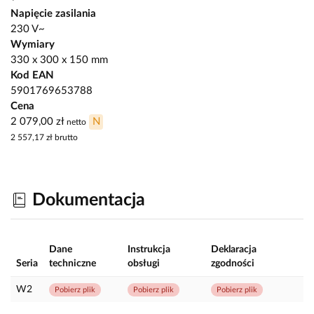
Napięcie zasilania
230 V~
Wymiary
330 x 300 x 150 mm
Kod EAN
5901769653788
Cena
2 079,00 zł
N
netto
2 557,17 zł
brutto
Dokumentacja
Dane
Instrukcja
Deklaracja
Seria
techniczne
obsługi
zgodności
W2
Pobierz plik
Pobierz plik
Pobierz plik