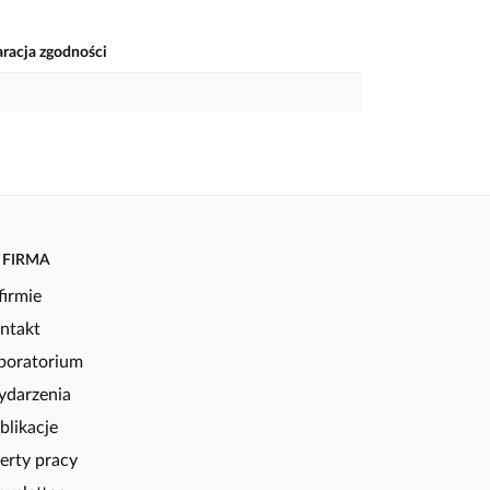
aracja zgodności
FIRMA
firmie
ntakt
boratorium
darzenia
blikacje
erty pracy