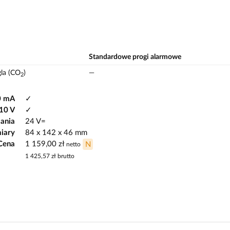
Standardowe progi alarmowe
la (CO
)
—
2
0 mA
✓
10 V
✓
lania
24 V=
iary
84 x 142 x 46 mm
Cena
1 159,00 zł
N
netto
1 425,57 zł
brutto