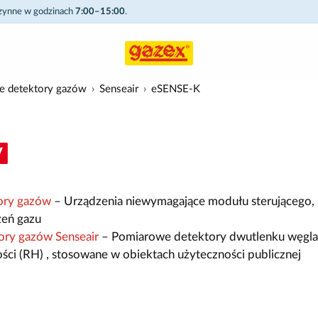
czynne w godzinach
7:00–15:00
.
e detektory gazów
Senseair
eSENSE-K
ory gazów
– Urządzenia niewymagające modułu sterującego,
żeń gazu
ry gazów Senseair
– Pomiarowe detektory dwutlenku węgl
ości (RH) , stosowane w obiektach użyteczności publicznej