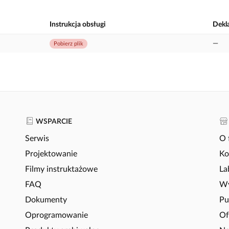
Instrukcja obsługi
Dekl
—
Pobierz plik
WSPARCIE
Serwis
O 
Projektowanie
Ko
Filmy instruktażowe
La
FAQ
Wy
Dokumenty
Pu
Oprogramowanie
Of