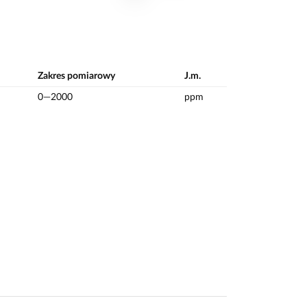
Zakres pomiarowy
J.m.
0—2000
ppm