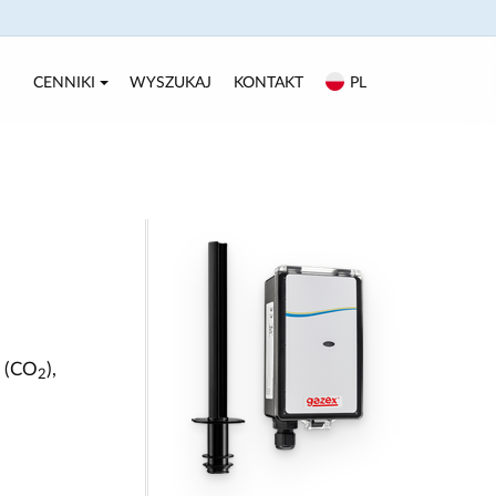
CENNIKI
WYSZUKAJ
KONTAKT
PL
a (CO
),
2